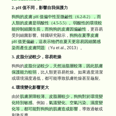
2. pH 值不同，影響自我保護力
狗狗的皮膚 pH 值偏中性至微鹼性（6.2-8.2），而
人類的皮膚是弱酸性（4.5-5.5）。弱酸性的環境較
能抑制細菌生長，而狗狗的皮膚因偏鹼性
，更容易
受到細菌影響。韓國研究顯示，
狗狗在夏季皮膚
pH 值更偏鹼，這表示牠們在夏天更容易因細菌感
染而產生皮膚問題
（Yu et al., 2013）
。
3. 皮脂分泌較少，容易乾燥
狗狗的
皮脂分泌較少，天然油脂層較薄，因此肌膚
保護能力較弱
，比人類更容易乾燥。如果過度清潔
或環境濕度過低，都可能導致肌膚乾燥甚至龜裂。
4. 環境變化影響更大
由於
肌膚屏障較薄、皮脂層較少，狗狗對於環境變
化特別敏感
。例如，
氣溫變化、空氣污染、濕度變
化等，都可能對狗狗的肌膚造成影響
，導致過敏或
刺激反應。