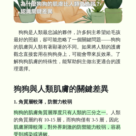
狗狗是人類最忠誠的夥伴，許多飼主希望給毛孩
最好的照顧，卻可能忽略了一個關鍵問題——狗狗
的肌膚與人類有著顯著的不同。如果將人類的護膚
觀念直接套用在狗狗身上，可能會帶來反效果。了
解狗狗肌膚的特殊性，能幫助飼主做出更適合的護
理選擇。
狗狗與人類肌膚的關鍵差異
1. 角質層較薄，防禦力較弱
狗狗的肌膚角質層厚度只有人類的三分之一
。人類
的角質層約有 10-15 層，而狗狗僅有 3-5 層，因此
肌膚屏障較薄，對外界刺激的防禦能力較弱，容易
受到感染或過敏
。