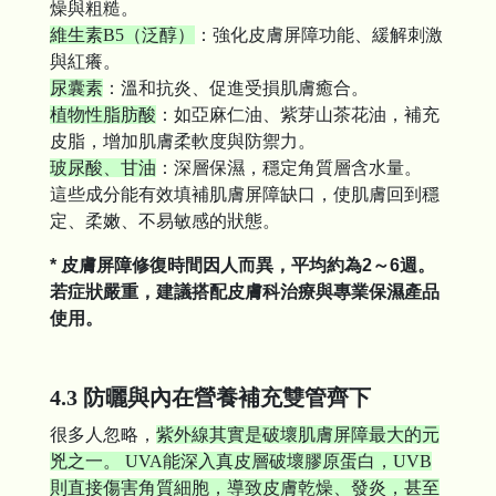
燥與粗糙。
維生素B5（泛醇）
：強化皮膚屏障功能、緩解刺激
與紅癢。
尿囊素
：溫和抗炎、促進受損肌膚癒合。
植物性脂肪酸
：如亞麻仁油、紫芽山茶花油，補充
皮脂，增加肌膚柔軟度與防禦力。
玻尿酸、甘油
：深層保濕，穩定角質層含水量。
這些成分能有效填補肌膚屏障缺口，使肌膚回到穩
定、柔嫩、不易敏感的狀態。
* 皮膚屏障修復時間因人而異，平均約為2～6週。
若症狀嚴重，建議搭配皮膚科治療與專業保濕產品
使用。
4.3 防曬與內在營養補充雙管齊下
很多人忽略，
紫外線其實是破壞肌膚屏障最大的元
兇之一。 UVA能深入真皮層破壞膠原蛋白，UVB
則直接傷害角質細胞，導致皮膚乾燥、發炎，甚至