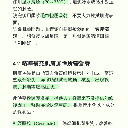
使用
溫水洗臉（30～35°C）
，避免冷水或熱水對血
管的刺激。
洗完後用柔軟
毛巾輕壓吸乾
，不要大力擦拭肌膚表
面。
許多肌膚問題，其實源自長期被忽略的「
過度清
潔
」。想修復皮膚屏障，第一步就是讓清潔回歸
「剛剛好」。
4.2 精準補充肌膚屏障所需營養
肌膚屏障是由脂質與角質細胞緊密排列而成，當這
些
成分流失，屏障功能就會鬆動、破裂，出現乾
癢、刺痛等敏感症狀。
此時要
透過護膚品「補進去」身體來不及提供的修
復因子，幫助屏障快速重建。
推薦使用含以下成分
的保養品：
神經醯胺（Ceramide）
：修復細胞間脂質，改善乾