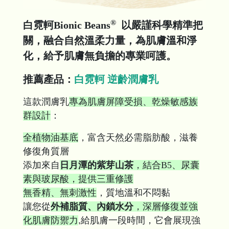
®
白霓軻Bionic Beans
以嚴謹科學精準把
關，融合自然溫柔力量，為肌膚溫和淨
化，給予肌膚無負擔的專業呵護。
推薦產品：
白霓軻 逆齡潤膚乳
這款潤膚乳
專為肌膚屏障受損、乾燥敏感族
群設計
：
全植物油基底
，富含天然必需脂肪酸，滋養
修復角質層
添加來自
日月潭的紫芽山茶
，結合B5、尿囊
素與玻尿酸，提供三重修護
無香精、無刺激性
，質地溫和不悶黏
讓您從
外補脂質、內鎖水分
，深層修復並強
化肌膚防禦力
,給肌膚一段時間，它會展現強