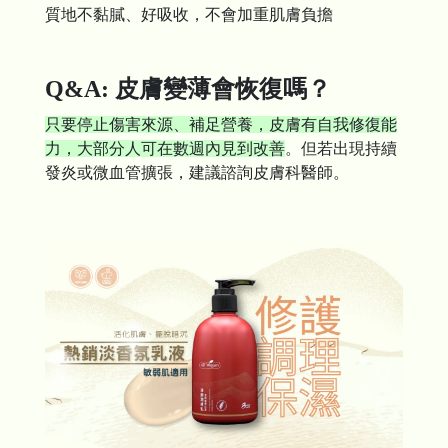
質地不黏膩、好吸收，不會加重肌膚負擔
Q&A: 皮膚變薄會恢復嗎？
只要停止傷害來源、補足營養，皮膚有自我修復能
力，大部分人可在數週內見到改善
。但若出現持續
發炎或微血管擴張，建議諮詢皮膚科醫師。