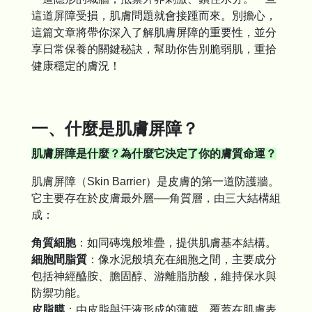
這道屏障受損，肌膚問題就會接踵而來。別擔心，
這篇文章將帶你深入了解肌膚屏障的重要性，並分
享日常保養的關鍵秘訣，幫助你告別脆弱肌，重拾
健康穩定的膚況！
一、什麼是肌膚屏障？
肌膚屏障是什麼？為什麼它決定了你的膚質命運？
肌膚屏障（Skin Barrier）是皮膚的第一道防護牆。
它主要存在於皮膚最外層──角質層，由三大結構組
成：
角質細胞
：如同磚塊般堆疊，提供肌膚基本結構。
細胞間脂質
：像水泥般填充在細胞之間，主要成分
包括神經醯胺、膽固醇、游離脂肪酸，維持保水與
防禦功能。
皮脂膜
：由皮脂與汗液形成的薄膜，覆蓋在肌膚表