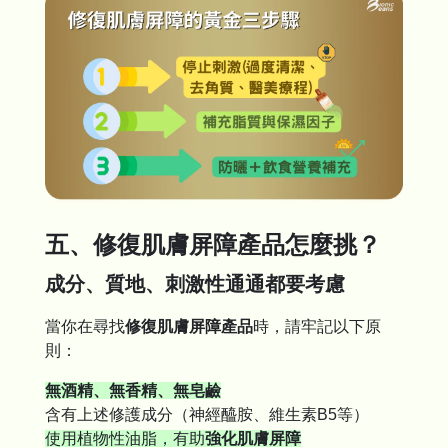
五、修復肌膚屏障產品怎麼挑？
成分、質地、刺激性通通都要考慮
當你在尋找
修復肌膚屏障產品
時，請牢記以下原
則：
無酒精、無香精、無皂鹼
含有上述修護成分（神經醯胺、維生素B5等）
使用植物性油脂，有助
強化肌膚屏障