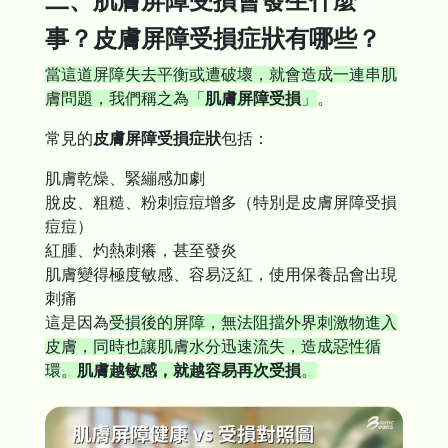
二、肌膚屏障受損會發生什麼
事？皮膚屏障受損症狀有哪些？
當這道屏障失去平衡或遭破壞，就會造成一連串肌
膚問題，我們稱之為「
肌膚屏障受損
」
。
常見的
皮膚屏障受損症狀
包括：
肌膚乾燥、緊繃感加劇
脫皮、粗糙、粉刺痘痘增多（特別是皮膚屏障受損
痘痘）
紅腫、灼熱刺癢，甚至發炎
肌膚變得極度敏感、容易泛紅，使用保養品會出現
刺痛
這是因為
受損後的屏障，無法阻擋外界刺激物進入
皮膚，同時也讓肌膚水分迅速流失，造成惡性循
環。
肌膚越敏感，就越容易再次受損
。