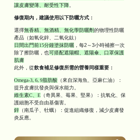
讓皮膚變薄、耐受性下降
。
修復期內，建議使用以下防曬方式：
選擇
無香精、無酒精、無化學防曬劑
的物理性防曬
產品（如氧化鋅、二氧化鈦）
日間出門前15分鐘塗抹防曬
，每2～3小時補擦一次
除了擦防曬，也
可搭配遮陽帽、遮陽傘、口罩保護
肌膚
此外，從
飲食補足修復所需的營養同樣重要：
Omega-3, 6, 9脂肪酸
（來自深海魚、亞麻仁油）：
提升皮膚抗發炎與保水能力。
維生素C、E
（奇異果、莓果、堅果）：抗氧化、保
護細胞不受自由基傷害。
鋅
（南瓜子、牡蠣）：促進組織修復，減少皮膚發
炎反應。