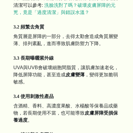
清潔可以參考:
洗臉洗對了嗎？破壞皮膚屏障的元
兇，竟是「過度清潔」與錯誤水溫？
3.2 頻繁去角質
角質層是屏障的一部分，去得太勤會造成角質層變
薄、排列紊亂，進而導致肌膚防禦力下降。
3.3 長期曝曬紫外線
UVA與UVB會破壞細胞間脂質，讓肌膚加速老化，
降低屏障功能，甚至造成
皮膚變薄
，變得更加脆弱
敏感。
3.4 使用刺激性產品
含酒精、香料、高濃度果酸、水楊酸等保養品或藥
物，若長期使用不當，也可能導致
皮膚屏障受損保
養過度
。