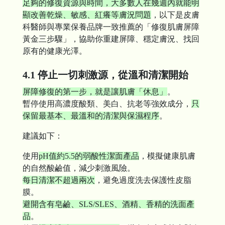
足夠的修復資源與時間，大多數人在幾週內就能明
顯改善乾燥、敏感、紅癢等膚況問題
，以下是皮膚
科醫師與專業保養品牌一致推薦的「修復肌膚屏障
黃金三步驟」，協助你重建屏障、穩定膚況、找回
原有的健康光澤。
4.1 停止一切刺激源，從溫和清潔開始
屏障修復的第一步，就是讓肌膚「休息」
。
暫停使用高濃度酸類、美白、抗老等強效成分，
只
保留最基本、最溫和的清潔與保濕程序
。
建議如下：
使用
pH值約5.5的弱酸性潔面產品
，模擬健康肌膚
的自然酸鹼值，減少刺激風險。
每日清潔不超過兩次
，避免過度洗去保護性皮脂
膜。
避開含有皂鹼、SLS/SLES、酒精、香精的洗面產
品
。