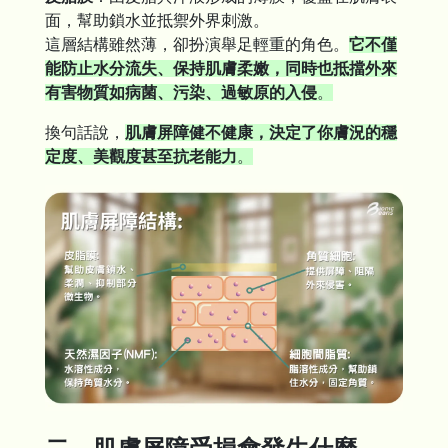
面，幫助鎖水並抵禦外界刺激。
這層結構雖然薄，卻扮演舉足輕重的角色。
它不僅
能防止水分流失、保持肌膚柔嫩，同時也抵擋外來
有害物質如病菌、污染、過敏原的入侵
。
換句話說，
肌膚屏障健不健康，決定了你膚況的穩
定度、美觀度甚至抗老能力
。