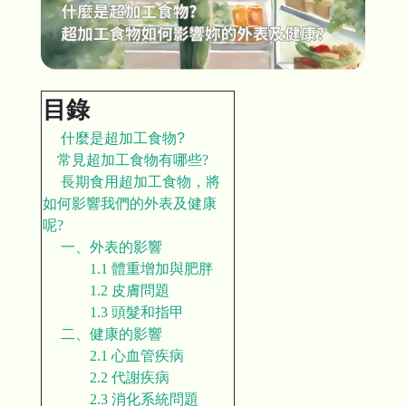
目錄
什麼是超加工食物?
常見超加工食物有哪些
?
長期食用超加工食物，將
如何影響我們的外表及健康
呢?
一、
外表的影響
1.1
體重增加與肥胖
1.2
皮膚問題
1.3
頭髮和指甲
二、
健康的影響
2.1
心血管疾病
2.2
代謝疾病
2.3
消化系統問題