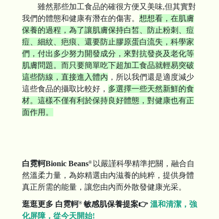
雖然那些加工食品的確很方便又美味,但其實對
我們的體態和健康有潛在的傷害。
想想看，在肌膚
保養的過程，為了讓肌膚保持白皙、防止粉刺、痘
痘、細紋、疤痕、還要防止膠原蛋白流失，科學家
們，付出多少努力開發成分，來對抗發炎及老化等
肌膚問題。而只要簡單吃下超加工食品就輕易突破
這些防線，直接進入體內
，所以我們還是適度減少
這些食品的攝取比較好，
多選擇一些天然新鮮的食
材。這樣不僅有利於保持良好體態，對健康也有正
面作用。
白霓軻Bionic Beans
以嚴謹科學精準把關，融合自
®
然溫柔力量，為妳精選由內滋養的純粹，提供身體
真正所需的能量，讓您由內而外散發健康光采。
逛逛更多 白霓軻
敏感肌保養提案
👉
溫和清潔，強
®
化屏障，從今天開始!