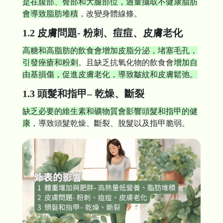
是在腹部、臀部和大腿部位，過量攝取不健康脂肪
會導致脂肪堆積
，改變身體線條。
1.2 皮膚問題- 粉刺、痘痘、皮膚老化
高糖和高脂肪的飲食會增加皮脂分泌，堵塞毛孔，
引發痤瘡和粉刺
。且缺乏抗氧化物的飲食會
增加自
由基損傷，促進皮膚老化，導致皺紋和皮膚鬆弛。
1.3 頭髮和指甲– 乾燥、斷裂
缺乏必要的維生素和礦物質會影響頭髮和指甲的健
康
，導致頭髮乾燥、斷裂、脫髮以及指甲脆弱。