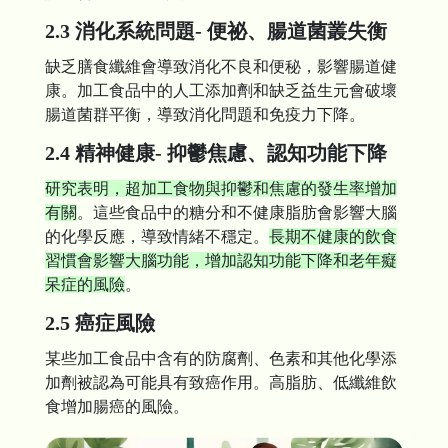
2.3 消化系統問題- 便祕、腸道菌叢失衡
缺乏膳食纖維會導致消化不良和便秘，影響腸道健
康。加工食品中的人工添加劑和缺乏益生元會破壞
腸道菌群平衡，導致消化問題和免疫力下降。
2.4 精神健康- 抑鬱焦慮、認知功能下降
研究表明，超加工食物與抑鬱和焦慮的發生率增加
有關
。這些食品中的糖分和不健康脂肪會影響大腦
的化學反應，導致情緒不穩定。
長期不健康的飲食
習慣會影響大腦功能，增加認知功能下降和老年癡
呆症的風險
。
2.5 癌症風險
某些加工食品中含有的防腐劑、色素和其他化學添
加劑被認為可能具有致癌作用。高脂肪、低纖維飲
食增加腸癌的風險。