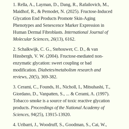
1. Rella, A., Layman, D., Dang, R., Rafailovich, M.,
Maidhof, R., & Pernodet, N. (2025). Fructose-Induced
Glycation End Products Promote Skin-Aging
Phenotypes and Senescence Marker Expression in
Human Dermal Fibroblasts.
International Journal of
Molecular Sciences
,
26
(13), 6162.
2. Schalkwijk, C. G., Stehouwer, C. D., & van
Hinsbergh, V. W. (2004). Fructose
‐
mediated non
‐
enzymatic glycation: sweet coupling or bad
modification.
Diabetes/metabolism research and
reviews
,
20
(5), 369-382.
3. Cerami, C., Founds, H., Nicholl, I., Mitsuhashi, T.,
Giordano, D., Vanpatten, S., ... & Cerami, A. (1997).
Tobacco smoke is a source of toxic reactive glycation
products.
Proceedings of the National Academy of
Sciences
,
94
(25), 13915-13920.
4. Uribarri, J., Woodruff, S., Goodman, S., Cai, W.,