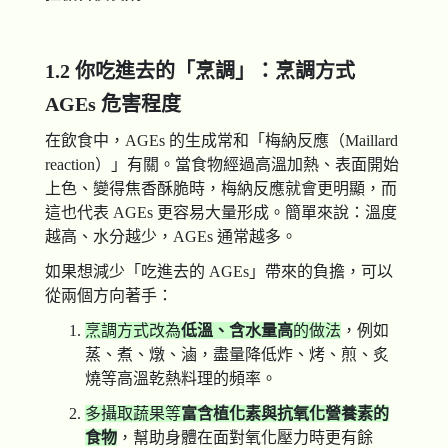
1.2 你吃進去的「烹調」：烹調方式
AGEs 危害程度
在飲食中，AGEs 的生成常和「梅納反應（Maillard
reaction）」有關。當食物經過高溫加熱、表面開始
上色、變得焦香酥脆時，梅納反應就會更明顯，而
這也代表 AGEs 更容易大量形成。簡單來說：溫度
越高、水分越少，AGEs 通常越多。
如果想減少「吃進去的 AGEs」帶來的負擔，可以
從兩個方向著手：
烹調方式改為
低溫、含水量高
的做法
，例如
蒸、煮、燉、滷，盡量降低炸、烤、煎、炙
燒等高溫乾熱料理的頻率。
多攝取蔬果等
富含植化素與抗氧化營養素的
食物
，幫助身體在面對氧化壓力時更有餘