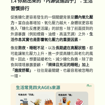
1.4 你熬出來的「內源促進因子」：生活
習慣排行
促進糖化更容易發生的一個關鍵背景是
體內氧化壓
力
。當自由基增加、氧化壓力越大，身體就更容易
進入「糖化反應更活躍」的狀態。除了前面提到的
外源暴露（例如煙霧、油煙、高溫烹調）之外，
生
活作息其實也是影響氧化壓力的重要因素
。
像是
熬夜、睡眠不足
，以及
長期處在高壓狀態
，都
可能讓氧化壓力上升，進一步提高糖化與老化的風
險。因此，想要延緩老化、減少糖化負擔，除了飲
食與環境暴露要顧，
「規律且充足的睡眠」加上
「適度舒壓」
，往往是最關鍵、也最容易被忽略的
一環。