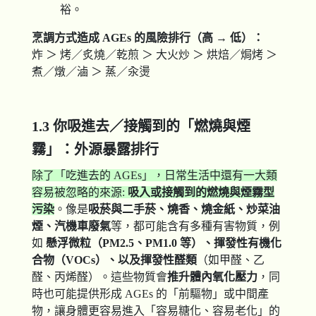
裕。
烹調方式造成 AGEs 的風險排行（高 → 低）：
炸 ＞ 烤／炙燒／乾煎 ＞ 大火炒 ＞ 烘焙／焗烤 ＞
煮／燉／滷 ＞ 蒸／汆燙
1.3 你吸進去／接觸到的「燃燒與煙
霧」：外源暴露排行
除了「吃進去的 AGEs」，日常生活中還有一大類
容易被忽略的來源:
吸入或接觸到的燃燒與煙霧型
污染
。像是
吸菸與二手菸、燒香、燒金紙、炒菜油
煙、汽機車廢氣
等，都可能含有多種有害物質，例
如
懸浮微粒（PM2.5
、PM1.0
等）、揮發性有機化
合物（VOCs
）、以及揮發性醛類
（如甲醛、乙
醛、丙烯醛）。這些物質會
推升體內氧化壓力
，同
時也可能提供形成 AGEs 的「前驅物」或中間產
物，讓身體更容易進入「容易糖化、容易老化」的