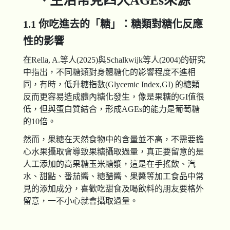
一、生活常見四大
AGEs
來源
1.1 你吃進去的「糖」：糖類對糖化反應
性的影響
在Rella, A.等人(2025)與Schalkwijk等人(2004)的研究
中指出，不同糖類對身體糖化的影響程度不進相
同，有時，低升糖指數(Glycemic Index,GI) 的糖類
反而更容易造成體內糖化發生，像是果糖的GI值很
低，但與蛋白質結合，形成AGEs的能力是葡萄糖
的10倍。
然而，果糖在天然食物中的含量並不高，不需要擔
心水果攝取會導致果糖攝取過量，真正要留意的是
人工添加的高果糖玉米糖漿，這是在手搖飲、汽
水、甜點、番茄醬、糖醋醬、果醬等加工食品中常
見的添加成分，喜歡吃甜食及喝飲料的朋友要格外
留意，一不小心就會攝取過量。