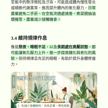
空氣中的懸浮微粒及汙染，可能造成體內慢性發炎
或細胞代謝異常，進而提升體內的氧化壓力，
日常
盡量避免二手菸、在空氣流通處燒香、煮菜開抽油
煙機等，盡量減少接觸機會。
3.4 維持規律作息
像是
熬夜、睡眠不足
，以及
長期處在高壓狀態
，都
可能讓氧化壓力上升，進一步提高糖化與老化的風
險，
保持規律且充足的睡眠，有助於提升身體修復
力。