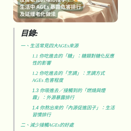
目錄
:
一、生活常見四大
AGEs
來源
1.1 你吃進去的「糖」：糖類對糖化反應
性的影響
1.2 你吃進去的「烹調」：烹調方式
AGEs 危害程度
1.3
你吸進去／接觸到的「燃燒與煙
霧」：外源暴露排行
1.4
你熬出來的「內源促進因子」：生活
習慣排行
二、減少接觸
AGEs
的好處