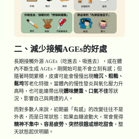
二、減少接觸
AGEs
的好處
長期接觸外源 AGEs（吃進去、吸進去），或在體
內不斷生成 AGEs，剛開始可能不會立刻有感；但
隨著時間累積，皮膚可能會慢慢出現
暗沉、粗糙、
鬆垮
等老化特徵。當體內的慢性發炎與氧化壓力升
高時，也可能連帶出現
體味變重、口氣不佳
等狀
況，影響自己與周遭的人。
而對多數人來說，初期最「有感」的改變往往不是
外表，而是日常狀態：如果血糖波動大，常會覺得
精神不集中、容易疲勞、突然很餓或想吃甜食
，整
天狀態起伏明顯。