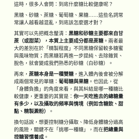
這時，很多人會問：到底什麼糖比較健康呢？
黑糖、砂糖、蔗糖、葡萄糖、果糖……這些名詞常
常讓人越看越混亂，到底該怎麼選才對？
其實可以先把概念釐清：
黑糖和砂糖主要都來自甘
蔗（或甜菜），本質上主要成分都是蔗糖
。兩者最
大的差別在於「精製程度」不同黑糖保留較多糖蜜
與風味物質；而黑糖若再進一步提純、去除雜質、
脫色，就會變成我們熟悉的砂糖（白砂糖）。
再來，
蔗糖本身是一種雙糖
，進入體內後會被分解
成兩個常見的單糖：
葡萄糖與果糖
。也因此，從
「身體負擔」的角度來看，與其糾結是哪一種糖比
較健康，更重要的其實是：
你一天吃進去的總糖量
有多少，以及攝取的頻率與情境（例如含糖飲、甜
點、精製澱粉）
。
換句話說，想要控制糖分攝取、降低身體糖分過高
的風險，關鍵不在「挑哪一種糖」，而在
把總量與
控糖習慣養成
。