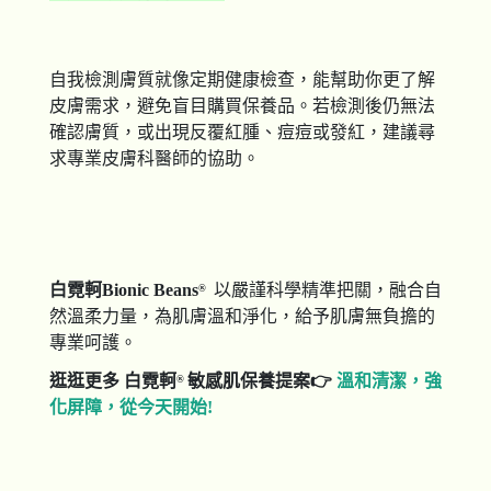
自我檢測膚質就像定期健康檢查，能幫助你更了解
皮膚需求，避免盲目購買保養品。若檢測後仍無法
確認膚質，或出現反覆紅腫、痘痘或發紅，建議尋
求專業皮膚科醫師的協助。
白霓軻Bionic Beans
以嚴謹科學精準把關，融合自
®
然溫柔力量，為肌膚溫和淨化，給予肌膚無負擔的
專業呵護。
逛逛更多 白霓軻
敏感肌保養提案
👉
溫和清潔，強
®
化屏障，從今天開始!