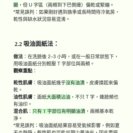
顯
，但 U 字區（兩頰到下巴側邊）偏乾或緊繃。
*常見誤判：如果剛好遇到換季或長時間待冷氣房，
乾性與缺水狀況容易混淆。
​​​​​​​​​​​​​​2.2 吸油面紙法：
做法
：在洗臉後 2–3 小時，或在一般日常狀態下，
用吸油面紙分別輕壓 T 字部位與兩頰。
觀察重點
：
乾性肌膚
：吸油面紙幾乎
沒有油漬
，皮膚摸起來偏
乾。
油性肌膚
：面紙
大面積沾油
，不只 T 字，連臉頰也
有油印。
混合肌
：
只有 T 字部位有明顯油漬
，兩頰基本乾
淨。
*常見誤判：吸油面紙結果容易受氣候影響，例如夏
天炎熱時，乾性肌也可能出現少量油光，因此要搭