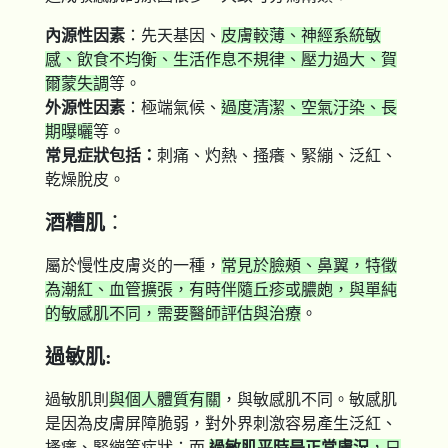
內源性因素
：先天基因、
皮膚較薄、神經系統敏
感、飲食不均衡、生活作息不規律、壓力過大、賀
爾蒙失調
等。
外源性因素
：極端氣候、
過度清潔、空氣汙染、長
期曝曬
等。
常見症狀包括：
刺痛、灼熱、搔癢、緊繃、泛紅、
乾燥脫皮。
酒糟肌
：
屬於慢性皮膚炎的一種，
常見於臉頰、鼻翼，特徵
為潮紅、血管擴張，有時伴隨丘疹或膿皰，與單純
的敏感肌不同，需要醫師評估與治療
。
過敏肌:
過敏肌則
與個人體質有關
，與敏感肌不同。敏感肌
是因為皮膚屏障脆弱，對外界刺激容易產生泛紅、
搔癢、緊繃等症狀；而
過敏肌平時是正常膚況
，只