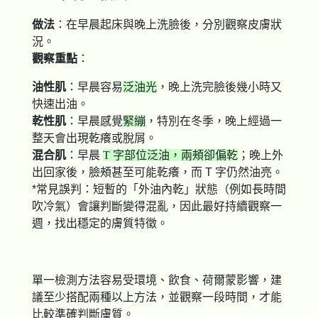
做法
：在早晨起床與晚上洗臉後，分別觀察皮膚狀
況。
觀察重點
：
油性肌
：早晨容易
泛油光
，晚上洗完臉後幾小時又
快速出油。
乾性肌
：早晨感覺
緊繃
，特別在冬季，晚上經過一
整天會出現乾癢或脫屑。
混合肌
：早晨
T 字部位泛油，兩頰卻偏乾
；晚上外
出回家後，臉頰甚至可能乾癢，而 T 字仍然油亮。
*常見誤判：短暫的「外油內乾」狀態（例如長時間
吹冷氣）會讓判斷變得混亂，因此最好持續觀察一
週，找出穩定的膚質特徵。
單一檢測方法容易受環境、飲食、荷爾蒙影響，建
議至少搭配兩種以上方法，並觀察一段時間，才能
比較準確判斷膚質。