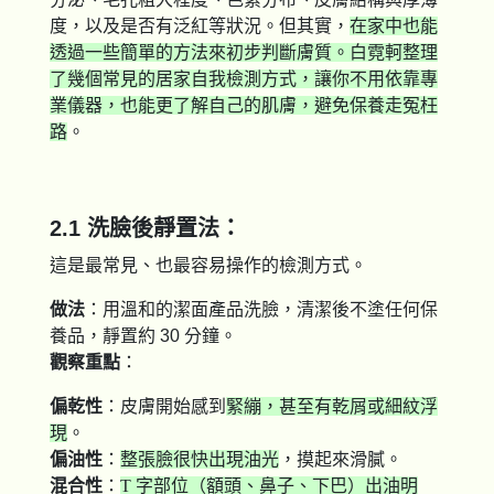
度，以及是否有泛紅等狀況。但其實，
在家中也能
透過一些簡單的方法來初步判斷膚質。白霓軻整理
了幾個常見的居家自我檢測方式，讓你不用依靠專
業儀器，也能更了解自己的肌膚，避免保養走冤枉
路
。
​​​​​​​2.1 洗臉後靜置法：
這是最常見、也最容易操作的檢測方式。
做法
：用溫和的潔面產品洗臉，清潔後不塗任何保
養品，靜置約 30 分鐘。
觀察重點
：
偏乾性
：皮膚開始感到
緊繃，甚至有乾屑或細紋浮
現
。
偏油性
：
整張臉很快出現油光
，摸起來滑膩。
混合性
：
T 字部位（額頭、鼻子、下巴）出油明