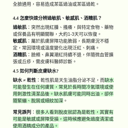
全臉通用，容易造成某區過油或某區過乾。
4.4 怎麼快速分辨過敏肌、敏感肌、酒糟肌？
過敏肌
：突然出現紅腫、搔癢，與特定食物、藥物
或保養品有明顯關聯，大約1-3天可以恢復。
敏感肌
：屬於肌膚屏障功能脆弱，長期膚況不穩
定，常因環境或溫度變化出現泛紅、刺痛。
酒糟肌
：臉頰、鼻翼潮紅持續不退，伴隨微血管擴
張或丘疹，需皮膚科醫師診斷。
4
.
5 如何判斷皮膚缺水?
缺水 ≠ 乾性
：乾性肌是天生油脂分泌不足，而
缺水
可能發生在任何膚質，常見於長時間冷氣環境或使
用刺激性清潔品後。缺水肌膚可能同時出油，卻伴
隨緊繃、脫屑或細紋加深
。
常見誤判
：
很多人看到脫皮就認為是乾性，其實有
可能是敏感或屏障受損，這時候應避免過度清潔或
使用酒精成分的產品。